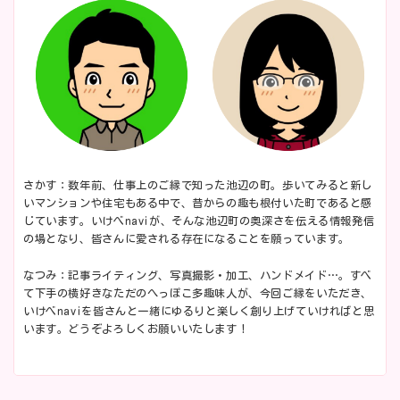
さかす：数年前、仕事上のご縁で知った池辺の町。歩いてみると新し
いマンションや住宅もある中で、昔からの趣も根付いた町であると感
じています。いけべnaviが、そんな池辺町の奥深さを伝える情報発信
の場となり、皆さんに愛される存在になることを願っています。
なつみ：記事ライティング、写真撮影・加工、ハンドメイド…。すべ
て下手の横好きなただのへっぽこ多趣味人が、今回ご縁をいただき、
いけべnaviを皆さんと一緒にゆるりと楽しく創り上げていければと思
います。どうぞよろしくお願いいたします！