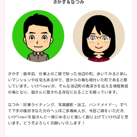
さかす＆なつみ
さかす：数年前、仕事上のご縁で知った池辺の町。歩いてみると新し
いマンションや住宅もある中で、昔からの趣も根付いた町であると感
じています。いけべnaviが、そんな池辺町の奥深さを伝える情報発信
の場となり、皆さんに愛される存在になることを願っています。
なつみ：記事ライティング、写真撮影・加工、ハンドメイド…。すべ
て下手の横好きなただのへっぽこ多趣味人が、今回ご縁をいただき、
いけべnaviを皆さんと一緒にゆるりと楽しく創り上げていければと思
います。どうぞよろしくお願いいたします！