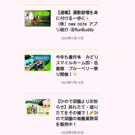
【連載】運動習慣を身
レポート
に付ける一歩に
（株）new note アプ
リ紹介 ④RunBuddy
2026年7月17日
今年も豊作
みどり
お出かけ
スマイルホーム四・伍
番館 ブルーベリー祭
り開催！
2026年7月10日
【ひので菜園よりお知
PR
らせ】採れたて・堀り
たてをその場で！
ひ
ので菜園の無農薬野菜
を販売中！
2026年6月30日