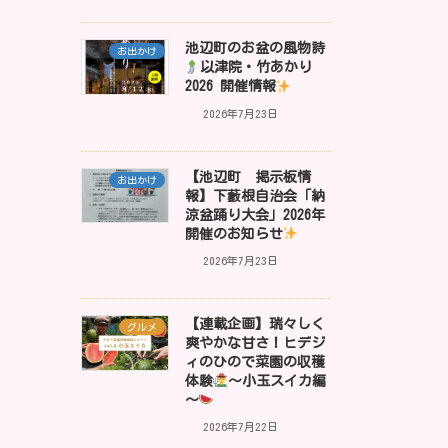
池辺町のお盆の風物詩
お出かけ
以津院・竹あかり
2026 開催情報
2026年7月23日
【池辺町 掲示板情
お出かけ
報】下藪根自治会「納
涼盆踊り大会」2026年
開催のお知らせ
2026年7月23日
【連載企画】瑞々しく
グルメ
爽やかな甘さ！ヒデジ
ィのひので菜園の収穫
体験
～小玉スイカ編
～
2026年7月22日