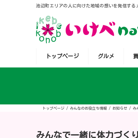
コ
ナ
池辺町エリアの人に向けた地域の想いを発信する
ン
ビ
テ
ゲ
ン
ー
ツ
シ
へ
ョ
ス
ン
キ
に
ッ
移
プ
動
トップページ
グルメ
トップページ
みんなのお役立ち情報
お知らせ
み
みんなで一緒に体力づく