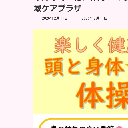
域ケアプラザ
最
2026年2月11日
2026年2月11日
終
更
新
日
時
: