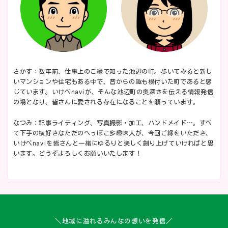
さかす：数年前、仕事上のご縁で知った池辺の町。歩いてみると新し
いマンションや住宅もある中で、昔からの趣も根付いた町であると感
じています。いけべnaviが、そんな池辺町の奥深さを伝える情報発信
の場となり、皆さんに愛される存在になることを願っています。
なつみ：記事ライティング、写真撮影・加工、ハンドメイド…。すべ
て下手の横好きなただのへっぽこ多趣味人が、今回ご縁をいただき、
いけべnaviを皆さんと一緒にゆるりと楽しく創り上げていければと思
います。どうぞよろしくお願いいたします！
＼地域に溢れるみんなの想いを発信／