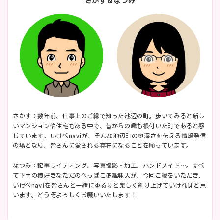
さかす＆なつみ
さかす：数年前、仕事上のご縁で知った池辺の町。歩いてみると新し
いマンションや住宅もある中で、昔からの趣も根付いた町であると感
じています。いけべnaviが、そんな池辺町の奥深さを伝える情報発信
の場となり、皆さんに愛される存在になることを願っています。
なつみ：記事ライティング、写真撮影・加工、ハンドメイド…。すべ
て下手の横好きなただのへっぽこ多趣味人が、今回ご縁をいただき、
いけべnaviを皆さんと一緒にゆるりと楽しく創り上げていければと思
います。どうぞよろしくお願いいたします！