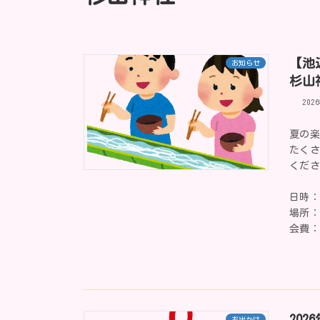
【池
お知らせ
杉山
202
夏の
たく
くだ
日時：
場所
会費：
202
お出かけ