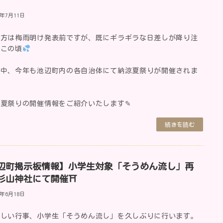
5年7月11日
地方は梅雨明け発表前ですが、既にギラギラな日差しが降り注
日この頃
な中、今年も池辺町内の各自治体にて納涼夏祭りが開催されま
は夏祭りの開催情報をご紹介いたします✎
続きを読む
辺町掲示板情報】小学生対象「そうめん流し」再
杉山神社にて開催⛩
5年6月18日
楽しい行事、小学生「そうめん流し」を久しぶりに行います。