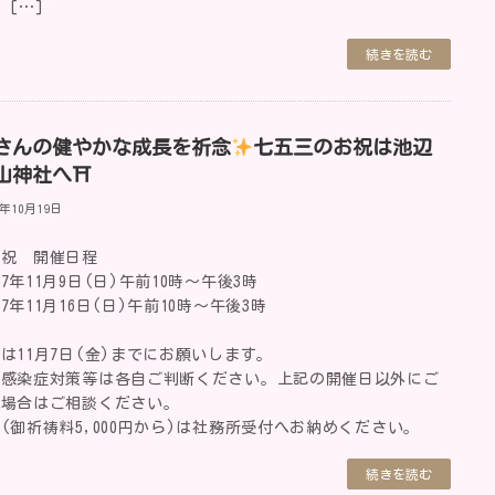
 […]
続きを読む
さんの健やかな成長を祈念
七五三のお祝は池辺
山神社へ⛩
5年10月19日
三祝 開催日程
7年11月9日(日)午前10時～午後3時
7年11月16日(日)午前10時～午後3時
は11月7日(金)までにお願いします。
の感染症対策等は各自ご判断ください。上記の開催日以外にご
の場合はご相談ください。
(御祈祷料5,000円から)は社務所受付へお納めください。
続きを読む