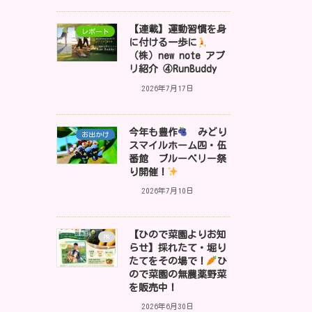
【連載】運動習慣を身
レポート
に付ける一歩に
（株）new note アプ
リ紹介 ④RunBuddy
2026年7月17日
今年も豊作
みどり
お出かけ
スマイルホーム四・伍
番館 ブルーベリー祭
り開催！
2026年7月10日
【ひので菜園よりお知
PR
らせ】採れたて・堀り
たてをその場で！
ひ
ので菜園の無農薬野菜
を販売中！
2026年6月30日