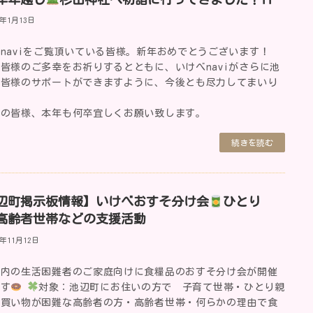
6年1月13日
naviをご覧頂いている皆様。新年おめでとうございます！
皆様のご多幸をお祈りするとともに、いけべnaviがさらに池
の皆様のサポートができますように、今後とも尽力してまいり
。
町の皆様、本年も何卒宜しくお願い致します。
続きを読む
辺町掲示板情報】いけべおすそ分け会
ひとり
高齢者世帯などの支援活動
5年11月12日
町内の生活困難者のご家庭向けに食糧品のおすそ分け会が開催
ます
対象：池辺町にお住いの方で 子育て世帯・ひとり親
・買い物が困難な高齢者の方・高齢者世帯・何らかの理由で食