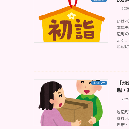
202
いけべ
本年も
辺町
ます
池辺
【池
お知らせ
親・
202
池辺
され
世帯