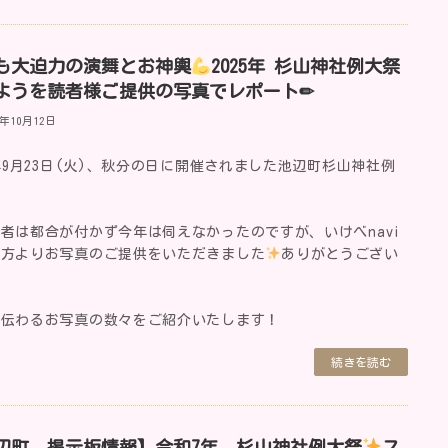
も大迫力の演舞とお神輿
2025年 杉山神社例大祭
ようを読者様ご提供の写真でレポート✏
5年10月12日
5年9月23日(火)、秋分の日に開催されました池辺町杉山神社例
！
者は都合が付かず今年は伺えなかったのですが、いけべnavi
の方よりお写真のご提供をいただきました
ありがとうござい
が伝わるお写真の数々をご紹介いたします！
続きを読む
辺町 掲示板情報】令和7年 杉山神社例大祭
ス