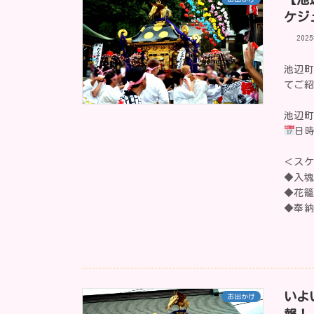
ケジ
202
池辺町
てご
池辺
日時
＜ス
◆入
◆花籠
◆奉納
いよ
お出かけ