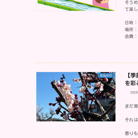
そう
て楽
日時：
場所
会費：
【季
お出かけ
を彩
202
まだ寒
それ
香り