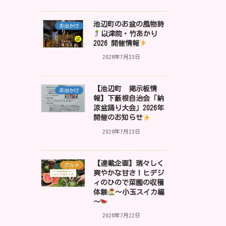
池辺町のお盆の風物詩
お出かけ
以津院・竹あかり
2026 開催情報
2026年7月23日
【池辺町 掲示板情
お出かけ
報】下藪根自治会「納
涼盆踊り大会」2026年
開催のお知らせ
2026年7月23日
【連載企画】瑞々しく
グルメ
爽やかな甘さ！ヒデジ
ィのひので菜園の収穫
体験
～小玉スイカ編
～
2026年7月22日