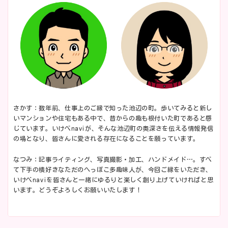
さかす：数年前、仕事上のご縁で知った池辺の町。歩いてみると新し
いマンションや住宅もある中で、昔からの趣も根付いた町であると感
じています。いけべnaviが、そんな池辺町の奥深さを伝える情報発信
の場となり、皆さんに愛される存在になることを願っています。
なつみ：記事ライティング、写真撮影・加工、ハンドメイド…。すべ
て下手の横好きなただのへっぽこ多趣味人が、今回ご縁をいただき、
いけべnaviを皆さんと一緒にゆるりと楽しく創り上げていければと思
います。どうぞよろしくお願いいたします！