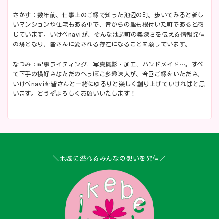
さかす：数年前、仕事上のご縁で知った池辺の町。歩いてみると新し
いマンションや住宅もある中で、昔からの趣も根付いた町であると感
じています。いけべnaviが、そんな池辺町の奥深さを伝える情報発信
の場となり、皆さんに愛される存在になることを願っています。
なつみ：記事ライティング、写真撮影・加工、ハンドメイド…。すべ
て下手の横好きなただのへっぽこ多趣味人が、今回ご縁をいただき、
いけべnaviを皆さんと一緒にゆるりと楽しく創り上げていければと思
います。どうぞよろしくお願いいたします！
＼地域に溢れるみんなの想いを発信／