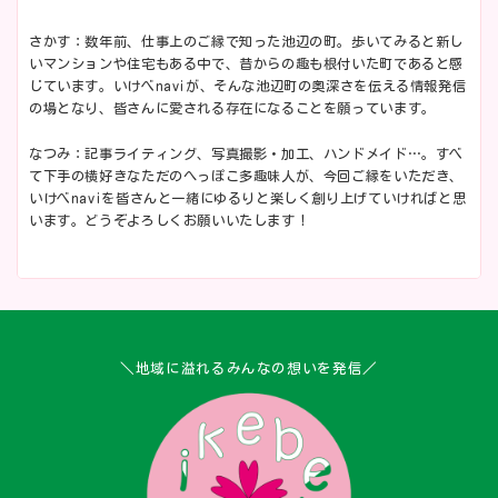
さかす：数年前、仕事上のご縁で知った池辺の町。歩いてみると新し
いマンションや住宅もある中で、昔からの趣も根付いた町であると感
じています。いけべnaviが、そんな池辺町の奥深さを伝える情報発信
の場となり、皆さんに愛される存在になることを願っています。
なつみ：記事ライティング、写真撮影・加工、ハンドメイド…。すべ
て下手の横好きなただのへっぽこ多趣味人が、今回ご縁をいただき、
いけべnaviを皆さんと一緒にゆるりと楽しく創り上げていければと思
います。どうぞよろしくお願いいたします！
＼地域に溢れるみんなの想いを発信／