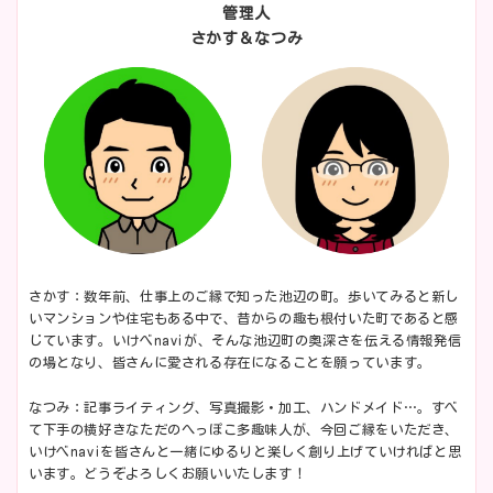
管理人
さかす＆なつみ
さかす：数年前、仕事上のご縁で知った池辺の町。歩いてみると新し
いマンションや住宅もある中で、昔からの趣も根付いた町であると感
じています。いけべnaviが、そんな池辺町の奥深さを伝える情報発信
の場となり、皆さんに愛される存在になることを願っています。
なつみ：記事ライティング、写真撮影・加工、ハンドメイド…。すべ
て下手の横好きなただのへっぽこ多趣味人が、今回ご縁をいただき、
いけべnaviを皆さんと一緒にゆるりと楽しく創り上げていければと思
います。どうぞよろしくお願いいたします！