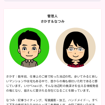
管理人
さかす＆なつみ
さかす：数年前、仕事上のご縁で知った池辺の町。歩いてみると新し
いマンションや住宅もある中で、昔からの趣も根付いた町であると感
じています。いけべnaviが、そんな池辺町の奥深さを伝える情報発信
の場となり、皆さんに愛される存在になることを願っています。
なつみ：記事ライティング、写真撮影・加工、ハンドメイド…。すべ
て下手の横好きなただのへっぽこ多趣味人が、今回ご縁をいただき、