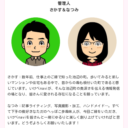
管理人
さかす＆なつみ
さかす：数年前、仕事上のご縁で知った池辺の町。歩いてみると新し
いマンションや住宅もある中で、昔からの趣も根付いた町であると感
じています。いけべnaviが、そんな池辺町の奥深さを伝える情報発信
の場となり、皆さんに愛される存在になることを願っています。
なつみ：記事ライティング、写真撮影・加工、ハンドメイド…。すべ
て下手の横好きなただのへっぽこ多趣味人が、今回ご縁をいただき、
いけべnaviを皆さんと一緒にゆるりと楽しく創り上げていければと思
います。どうぞよろしくお願いいたします！