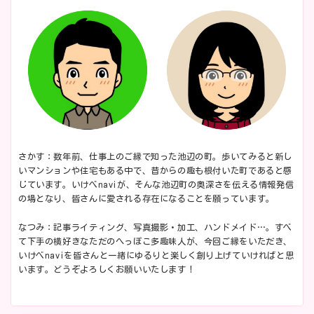
さかす：数年前、仕事上のご縁で知った池辺の町。歩いてみると新し
いマンションや住宅もある中で、昔からの趣も根付いた町であると感
じています。いけべnaviが、そんな池辺町の奥深さを伝える情報発信
の場となり、皆さんに愛される存在になることを願っています。
なつみ：記事ライティング、写真撮影・加工、ハンドメイド…。すべ
て下手の横好きなただのへっぽこ多趣味人が、今回ご縁をいただき、
いけべnaviを皆さんと一緒にゆるりと楽しく創り上げていければと思
います。どうぞよろしくお願いいたします！