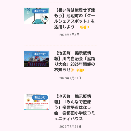
【暑い時は無理せず涼
お出かけ
もう】池辺町の「クー
ルシェアスポット」を
活用しよう
新着!!
2026年8月3日
【池辺町 掲示板情
お出かけ
報】川内自治会「盆踊
り大会」2026年開催の
お知らせ
新着!!
2026年7月31日
【池辺町 掲示板情
お出かけ
報】「みんなで遊ぼ
う」多言語おはなし
会 ＠都田小学校コミ
ュニティハウス
2026年7月24日