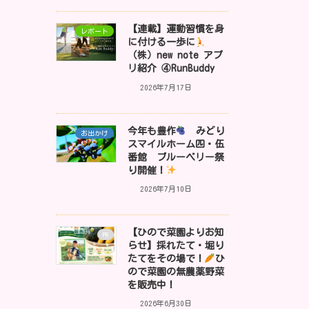
【連載】運動習慣を身
レポート
に付ける一歩に
（株）new note アプ
リ紹介 ④RunBuddy
2026年7月17日
今年も豊作
みどり
お出かけ
スマイルホーム四・伍
番館 ブルーベリー祭
り開催！
2026年7月10日
【ひので菜園よりお知
PR
らせ】採れたて・堀り
たてをその場で！
ひ
ので菜園の無農薬野菜
を販売中！
2026年6月30日