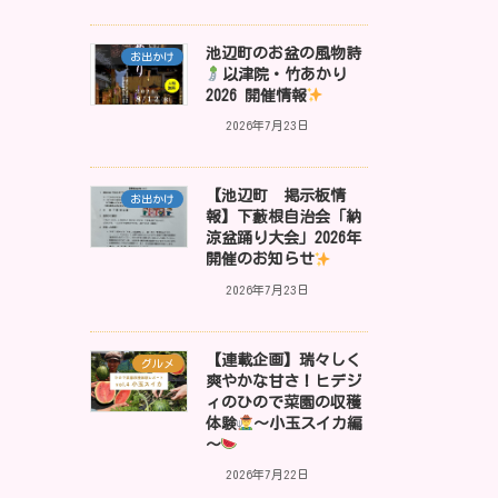
池辺町のお盆の風物詩
お出かけ
以津院・竹あかり
2026 開催情報
2026年7月23日
【池辺町 掲示板情
お出かけ
報】下藪根自治会「納
涼盆踊り大会」2026年
開催のお知らせ
2026年7月23日
【連載企画】瑞々しく
グルメ
爽やかな甘さ！ヒデジ
ィのひので菜園の収穫
体験
～小玉スイカ編
～
2026年7月22日