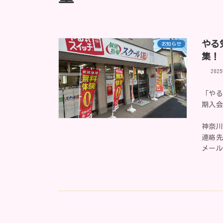
やる
お知らせ
集！
202
「やる
期入
神奈川
連絡先
メール：