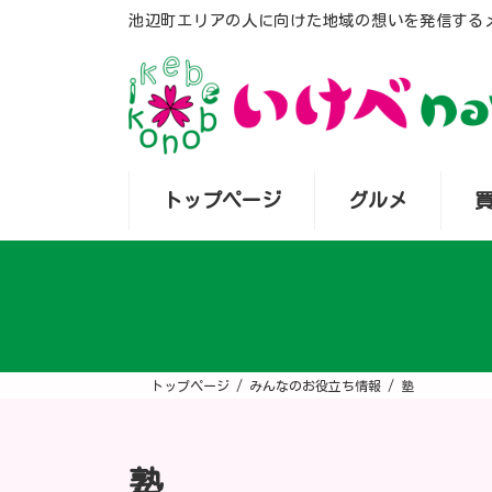
コ
ナ
池辺町エリアの人に向けた地域の想いを発信する
ン
ビ
テ
ゲ
ン
ー
ツ
シ
へ
ョ
ス
ン
キ
に
ッ
移
プ
動
トップページ
グルメ
トップページ
みんなのお役立ち情報
塾
塾