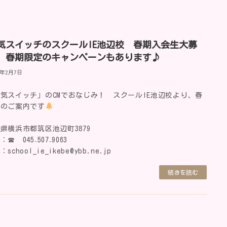
気スイッチのスクールIE池辺校 春期入会生大募
 春期限定のキャンペーンもあります♪
5年2月7日
気スイッチ」のCMでおなじみ！ スクールIE池辺校より、春
会のご案内です
県横浜市都筑区池辺町3879
：☎ 045₋507₋9063
school_ie_ikebe@ybb.ne.jp
続きを読む