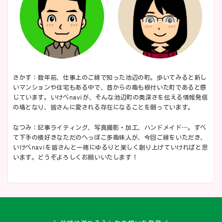
さかす：数年前、仕事上のご縁で知った池辺の町。歩いてみると新し
いマンションや住宅もある中で、昔からの趣も根付いた町であると感
じています。いけべnaviが、そんな池辺町の奥深さを伝える情報発信
の場となり、皆さんに愛される存在になることを願っています。
なつみ：記事ライティング、写真撮影・加工、ハンドメイド…。すべ
て下手の横好きなただのへっぽこ多趣味人が、今回ご縁をいただき、
いけべnaviを皆さんと一緒にゆるりと楽しく創り上げていければと思
います。どうぞよろしくお願いいたします！