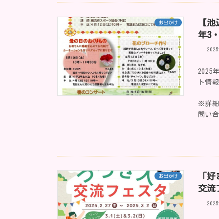
【池
お出かけ
年3
202
202
ト情
※詳
問い
「好
お出かけ
交流
202