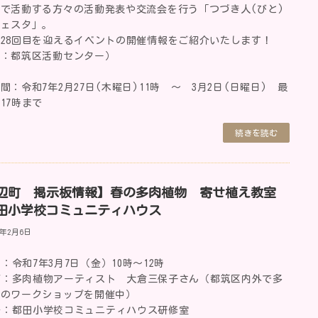
で活動する方々の活動発表や交流会を行う「つづき人(びと)
フェスタ」。
28回目を迎えるイベントの開催情報をご紹介いたします！
典：都筑区活動センター）
間：令和7年2月27日(木曜日)11時 ～ 3月2日(日曜日) 最
17時まで
続きを読む
辺町 掲示板情報】春の多肉植物 寄せ植え教室
田小学校コミュニティハウス
5年2月6日
：令和7年3月7日（金）10時～12時
師：多肉植物アーティスト 大倉三保子さん（都筑区内外で多
物のワークショップを開催中）
場：都田小学校コミュニティハウス研修室