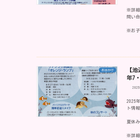
※詳
問い
※お
【池
お出かけ
年7
202
202
ト情
夏休
※詳