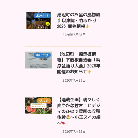
池辺町のお盆の風物詩
お出かけ
以津院・竹あかり
2026 開催情報
2026年7月23日
【池辺町 掲示板情
お出かけ
報】下藪根自治会「納
涼盆踊り大会」2026年
開催のお知らせ
2026年7月23日
【連載企画】瑞々しく
グルメ
爽やかな甘さ！ヒデジ
ィのひので菜園の収穫
体験
～小玉スイカ編
～
2026年7月22日