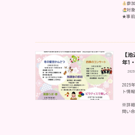
参加
対象
★事
【池
PR
年1
202
202
ト情
※詳
問い