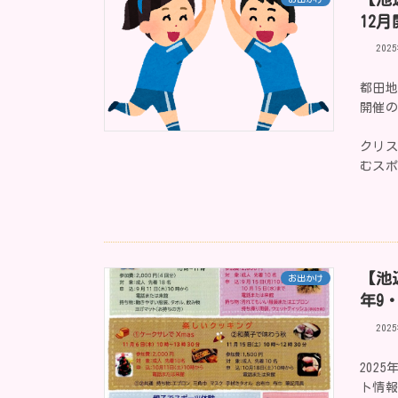
12
202
都田地
開催
クリ
むス
【池
お出かけ
年9
202
202
ト情