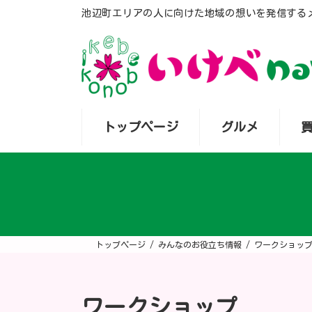
コ
ナ
池辺町エリアの人に向けた地域の想いを発信する
ン
ビ
テ
ゲ
ン
ー
ツ
シ
へ
ョ
ス
ン
キ
に
ッ
移
プ
動
トップページ
グルメ
トップページ
みんなのお役立ち情報
ワークショッ
ワークショップ