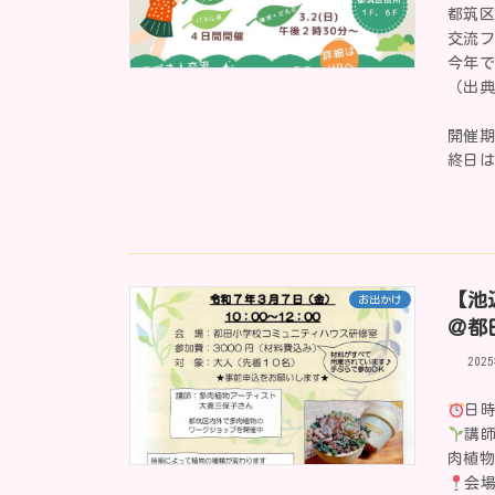
都筑区
交流
今年で
（出
開催期
終日は
【池
お出かけ
＠都
202
日時
講
肉植
会