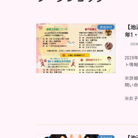
【池
お出かけ
年1
202
202
ト情
※詳
問い
※お
【池
お出かけ