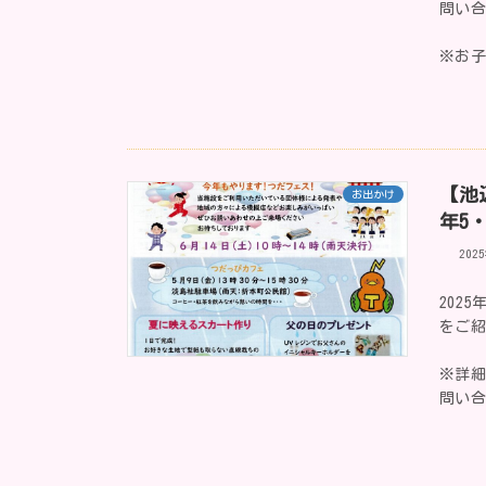
問い
※お
【池
お出かけ
年5
202
202
をご
※詳
問い