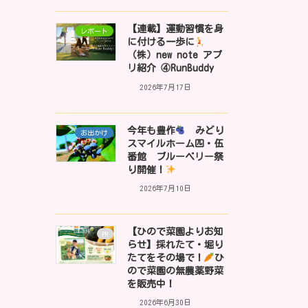
【連載】運動習慣を身
レポート
に付ける一歩に
（株）new note アプ
リ紹介 ④RunBuddy
2026年7月17日
今年も豊作
みどり
お出かけ
スマイルホーム四・伍
番館 ブルーベリー祭
り開催！
2026年7月10日
【ひので菜園よりお知
PR
らせ】採れたて・堀り
たてをその場で！
ひ
ので菜園の無農薬野菜
を販売中！
2026年6月30日