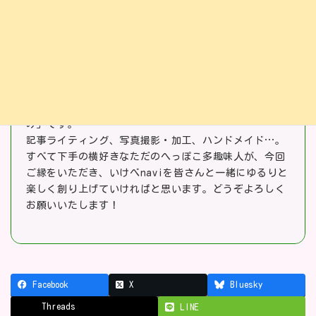
この記事書いた人
なつみ
（共同編集長）
はじめまして！いけべnavi共同編集長を務めます「なつ
み」です。
記事ライティング、写真撮影・加工、ハンドメイド…。
すべて下手の横好きなただのへっぽこ多趣味人が、今回
ご縁をいただき、いけべnaviを皆さんと一緒にゆるりと
楽しく創り上げていければと思います。どうぞよろしく
お願いいたします！
Facebook
X
Bluesky
Threads
LINE