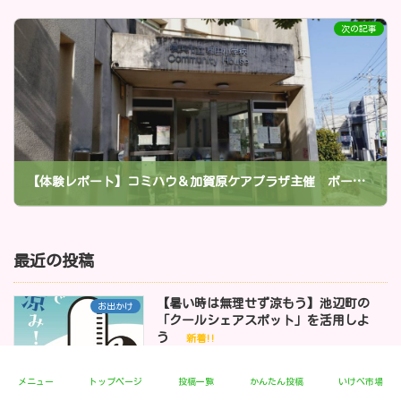
2026年3月18日
次の記事
【体験レポート】コミハウ＆加賀原ケアプラザ主催 ボードゲームフェアに参加してきました♪
2026年3月25日
最近の投稿
【暑い時は無理せず涼もう】池辺町の
お出かけ
「クールシェアスポット」を活用しよ
う
新着!!
2026年8月3日
メニュー
トップページ
投稿一覧
かんたん投稿
いけべ市場