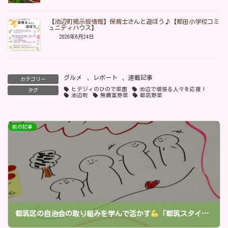
【池辺町掲示板情報】保育士さんと遊ぼう♪【都田小学校コミ
ュニティハウス】
2026年6月24日
グルメ
、
レポート
、
連載記事
カテゴリー
ヒデジィのひので菜園
池辺で頑張る人々を応援！
タグ
池辺町
無農薬野菜
都筑野菜
前の記事
都筑区の自治会の取り組みを学んで活かす
「都筑スタイル cafe ミーティング」