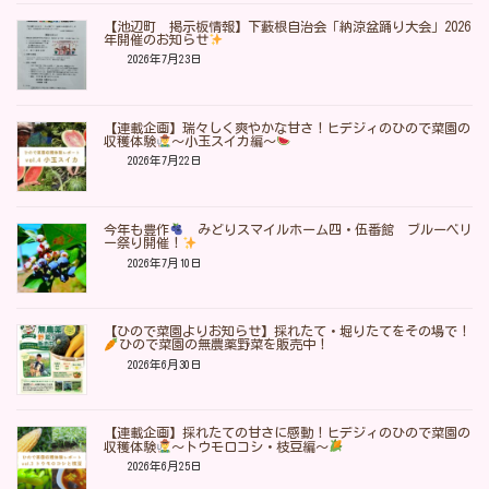
【池辺町 掲示板情報】下藪根自治会「納涼盆踊り大会」2026
年開催のお知らせ
2026年7月23日
【連載企画】瑞々しく爽やかな甘さ！ヒデジィのひので菜園の
収穫体験
～小玉スイカ編～
2026年7月22日
今年も豊作
みどりスマイルホーム四・伍番館 ブルーベリ
ー祭り開催！
2026年7月10日
【ひので菜園よりお知らせ】採れたて・堀りたてをその場で！
ひので菜園の無農薬野菜を販売中！
2026年6月30日
【連載企画】採れたての甘さに感動！ヒデジィのひので菜園の
収穫体験
～トウモロコシ・枝豆編～
2026年6月25日