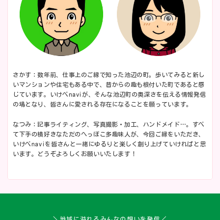
さかす：数年前、仕事上のご縁で知った池辺の町。歩いてみると新し
いマンションや住宅もある中で、昔からの趣も根付いた町であると感
じています。いけべnaviが、そんな池辺町の奥深さを伝える情報発信
の場となり、皆さんに愛される存在になることを願っています。
なつみ：記事ライティング、写真撮影・加工、ハンドメイド…。すべ
て下手の横好きなただのへっぽこ多趣味人が、今回ご縁をいただき、
いけべnaviを皆さんと一緒にゆるりと楽しく創り上げていければと思
います。どうぞよろしくお願いいたします！
＼地域に溢れるみんなの想いを発信／