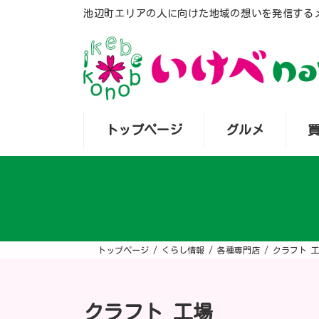
コ
ナ
池辺町エリアの人に向けた地域の想いを発信する
ン
ビ
テ
ゲ
ン
ー
ツ
シ
へ
ョ
ス
ン
キ
に
ッ
移
プ
動
トップページ
グルメ
トップページ
くらし情報
各種専門店
クラフト 
クラフト 工場