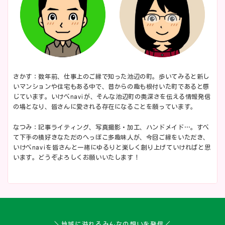
さかす：数年前、仕事上のご縁で知った池辺の町。歩いてみると新し
いマンションや住宅もある中で、昔からの趣も根付いた町であると感
じています。いけべnaviが、そんな池辺町の奥深さを伝える情報発信
の場となり、皆さんに愛される存在になることを願っています。
なつみ：記事ライティング、写真撮影・加工、ハンドメイド…。すべ
て下手の横好きなただのへっぽこ多趣味人が、今回ご縁をいただき、
いけべnaviを皆さんと一緒にゆるりと楽しく創り上げていければと思
います。どうぞよろしくお願いいたします！
＼地域に溢れるみんなの想いを発信／