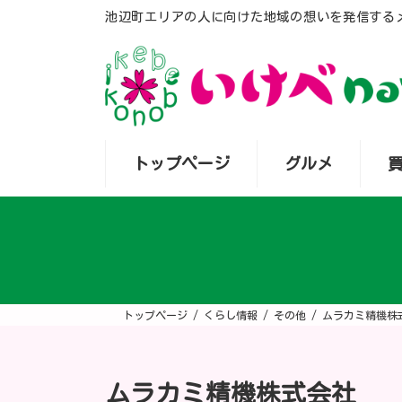
コ
ナ
池辺町エリアの人に向けた地域の想いを発信する
ン
ビ
テ
ゲ
ン
ー
ツ
シ
へ
ョ
ス
ン
キ
に
ッ
移
プ
動
トップページ
グルメ
トップページ
くらし情報
その他
ムラカミ精機株
ムラカミ精機株式会社