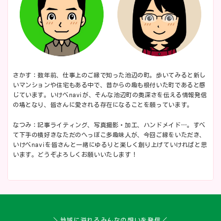
さかす：数年前、仕事上のご縁で知った池辺の町。歩いてみると新し
いマンションや住宅もある中で、昔からの趣も根付いた町であると感
じています。いけべnaviが、そんな池辺町の奥深さを伝える情報発信
の場となり、皆さんに愛される存在になることを願っています。
なつみ：記事ライティング、写真撮影・加工、ハンドメイド…。すべ
て下手の横好きなただのへっぽこ多趣味人が、今回ご縁をいただき、
いけべnaviを皆さんと一緒にゆるりと楽しく創り上げていければと思
います。どうぞよろしくお願いいたします！
＼地域に溢れるみんなの想いを発信／