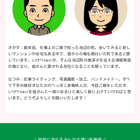
さかす：数年前、仕事上のご縁で知った池辺の町。歩いてみると新し
いマンションや住宅もある中で、昔からの趣も根付いた町であると感
じています。いけべnaviが、そんな池辺町の奥深さを伝える情報発信
の場となり、皆さんに愛される存在になることを願っています。
なつみ：記事ライティング、写真撮影・加工、ハンドメイド…。すべ
て下手の横好きなただのへっぽこ多趣味人が、今回ご縁をいただき、
いけべnaviを皆さんと一緒にゆるりと楽しく創り上げていければと思
います。どうぞよろしくお願いいたします！
＼地域に溢れるみんなの想いを発信／