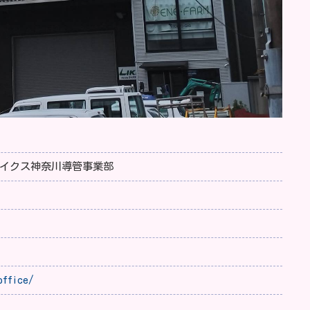
 ライクス神奈川導管事業部
office/