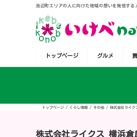
コ
ナ
池辺町エリアの人に向けた地域の想いを発信する
ン
ビ
テ
ゲ
ン
ー
ツ
シ
へ
ョ
ス
ン
キ
に
ッ
移
プ
動
トップページ
グルメ
トップページ
くらし情報
その他
株式会社ライク
株式会社ライクス 横浜倉