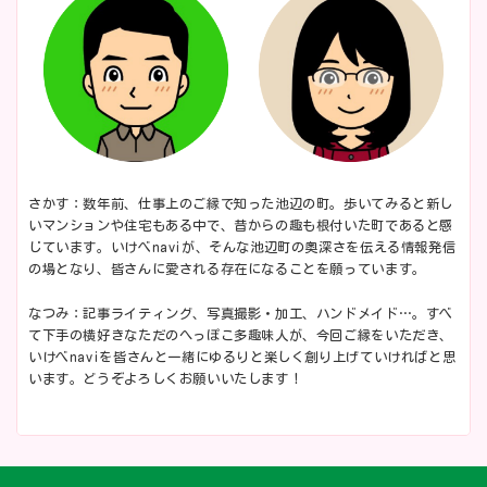
さかす：数年前、仕事上のご縁で知った池辺の町。歩いてみると新し
いマンションや住宅もある中で、昔からの趣も根付いた町であると感
じています。いけべnaviが、そんな池辺町の奥深さを伝える情報発信
の場となり、皆さんに愛される存在になることを願っています。
なつみ：記事ライティング、写真撮影・加工、ハンドメイド…。すべ
て下手の横好きなただのへっぽこ多趣味人が、今回ご縁をいただき、
いけべnaviを皆さんと一緒にゆるりと楽しく創り上げていければと思
います。どうぞよろしくお願いいたします！