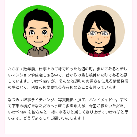
さかす：数年前、仕事上のご縁で知った池辺の町。歩いてみると新し
いマンションや住宅もある中で、昔からの趣も根付いた町であると感
じています。いけべnaviが、そんな池辺町の奥深さを伝える情報発信
の場となり、皆さんに愛される存在になることを願っています。
なつみ：記事ライティング、写真撮影・加工、ハンドメイド…。すべ
て下手の横好きなただのへっぽこ多趣味人が、今回ご縁をいただき、
いけべnaviを皆さんと一緒にゆるりと楽しく創り上げていければと思
います。どうぞよろしくお願いいたします！