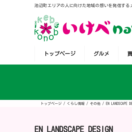
コ
ナ
池辺町エリアの人に向けた地域の想いを発信する
ン
ビ
テ
ゲ
ン
ー
ツ
シ
へ
ョ
ス
ン
キ
に
ッ
移
プ
動
トップページ
グルメ
トップページ
くらし情報
その他
EN LANDSCAPE D
EN LANDSCAPE DESIGN