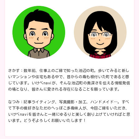
さかす：数年前、仕事上のご縁で知った池辺の町。歩いてみると新し
いマンションや住宅もある中で、昔からの趣も根付いた町であると感
じています。いけべnaviが、そんな池辺町の奥深さを伝える情報発信
の場となり、皆さんに愛される存在になることを願っています。
なつみ：記事ライティング、写真撮影・加工、ハンドメイド…。すべ
て下手の横好きなただのへっぽこ多趣味人が、今回ご縁をいただき、
いけべnaviを皆さんと一緒にゆるりと楽しく創り上げていければと思
います。どうぞよろしくお願いいたします！