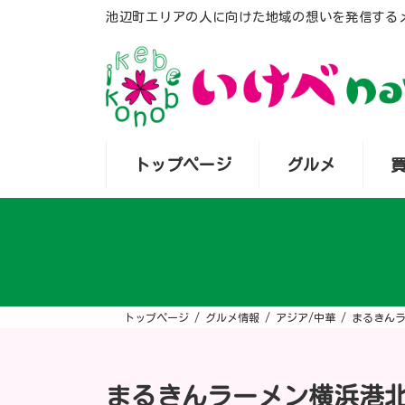
コ
ナ
池辺町エリアの人に向けた地域の想いを発信する
ン
ビ
テ
ゲ
ン
ー
ツ
シ
へ
ョ
ス
ン
キ
に
ッ
移
プ
動
トップページ
グルメ
トップページ
グルメ情報
アジア/中華
まるきん
まるきんラーメン横浜港