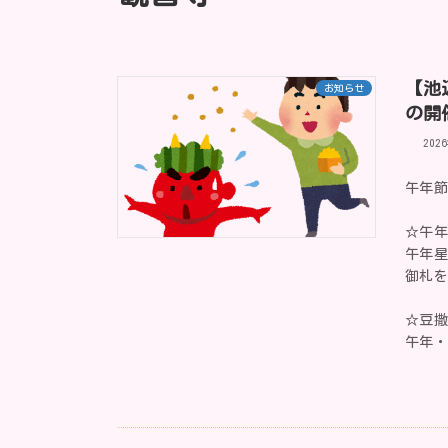
【池
お知らせ
の開
202
午年節
☆午年
午年星
御札
☆豆撒
午年