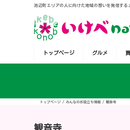
コ
ナ
池辺町エリアの人に向けた地域の想いを発信する
ン
ビ
テ
ゲ
ン
ー
ツ
シ
へ
ョ
ス
ン
キ
に
ッ
移
プ
動
トップページ
グルメ
トップページ
みんなのお役立ち情報
観音寺
観音寺