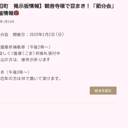
辺町 掲示板情報】観音寺様で豆まき！「節分会」
催情報
5年1月20日
分会 開催日：2025年2月2日(日)
護摩祈祷厳修（午後2時～）
ほしく)護摩(ごま)祈祷札受付中
申込の方は、接待があります
き（午後3時～）
・厄年の方は裃で撒いて頂けます。
続きを読む