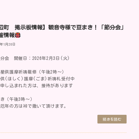
辺町 掲示板情報】観音寺様で豆まき！「節分会」
催情報
6年1月20日
分会 開催日：2026年2月3日(火)
星供護摩祈祷厳修（午後2時～）
供(ほしく)護摩(ごま)祈祷札受付中
を申し込まれた方は、接待があります
き（午後3時～）
・厄年の方は裃で撒いて頂けます。
続きを読む