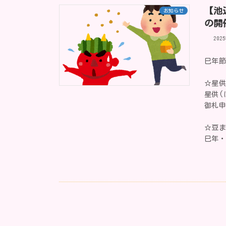
【池
お知らせ
の開
202
巳年節
☆星供
星供(
御札
☆豆ま
巳年