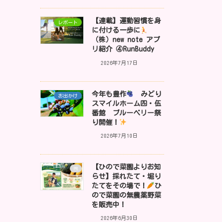
【連載】運動習慣を身
レポート
に付ける一歩に
（株）new note アプ
リ紹介 ④RunBuddy
2026年7月17日
今年も豊作
みどり
お出かけ
スマイルホーム四・伍
番館 ブルーベリー祭
り開催！
2026年7月10日
【ひので菜園よりお知
PR
らせ】採れたて・堀り
たてをその場で！
ひ
ので菜園の無農薬野菜
を販売中！
2026年6月30日