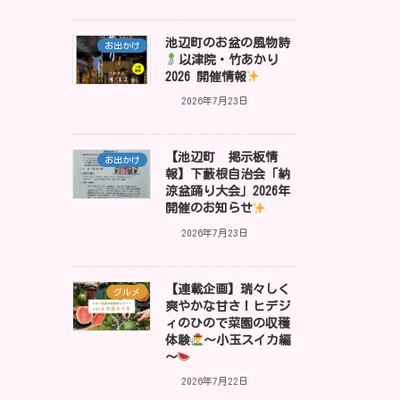
池辺町のお盆の風物詩
お出かけ
以津院・竹あかり
2026 開催情報
2026年7月23日
【池辺町 掲示板情
お出かけ
報】下藪根自治会「納
涼盆踊り大会」2026年
開催のお知らせ
2026年7月23日
【連載企画】瑞々しく
グルメ
爽やかな甘さ！ヒデジ
ィのひので菜園の収穫
体験
～小玉スイカ編
～
2026年7月22日