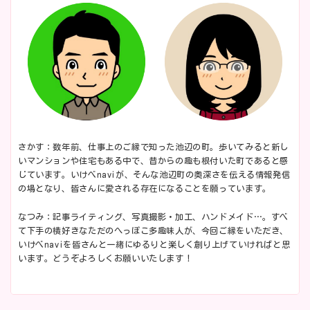
さかす：数年前、仕事上のご縁で知った池辺の町。歩いてみると新し
いマンションや住宅もある中で、昔からの趣も根付いた町であると感
じています。いけべnaviが、そんな池辺町の奥深さを伝える情報発信
の場となり、皆さんに愛される存在になることを願っています。
なつみ：記事ライティング、写真撮影・加工、ハンドメイド…。すべ
て下手の横好きなただのへっぽこ多趣味人が、今回ご縁をいただき、
いけべnaviを皆さんと一緒にゆるりと楽しく創り上げていければと思
います。どうぞよろしくお願いいたします！