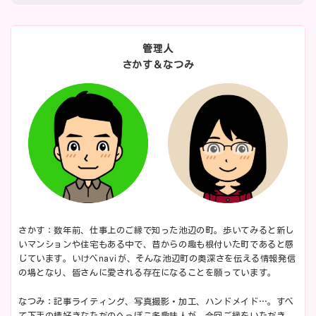
管理人
さかす＆なつみ
さかす：数年前、仕事上のご縁で知った池辺の町。歩いてみると新し
いマンションや住宅もある中で、昔からの趣も根付いた町であると感
じています。いけべnaviが、そんな池辺町の奥深さを伝える情報発信
の場となり、皆さんに愛される存在になることを願っています。
なつみ：記事ライティング、写真撮影・加工、ハンドメイド…。すべ
て下手の横好きなただのへっぽこ多趣味人が、今回ご縁をいただき、