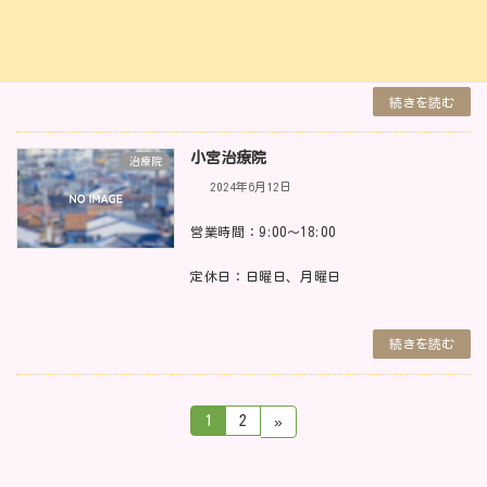
定休日：月曜日
続きを読む
小宮治療院
治療院
2024年6月12日
営業時間：9:00～18:00
定休日：日曜日、月曜日
続きを読む
投
固
固
1
2
»
定
定
稿
ペ
ペ
ー
ー
の
ジ
ジ