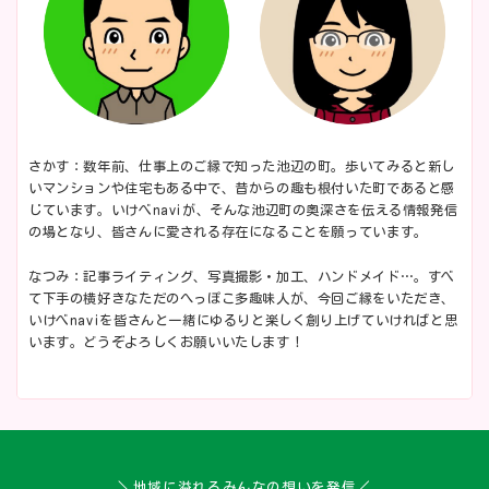
さかす：数年前、仕事上のご縁で知った池辺の町。歩いてみると新し
いマンションや住宅もある中で、昔からの趣も根付いた町であると感
じています。いけべnaviが、そんな池辺町の奥深さを伝える情報発信
の場となり、皆さんに愛される存在になることを願っています。
なつみ：記事ライティング、写真撮影・加工、ハンドメイド…。すべ
て下手の横好きなただのへっぽこ多趣味人が、今回ご縁をいただき、
いけべnaviを皆さんと一緒にゆるりと楽しく創り上げていければと思
います。どうぞよろしくお願いいたします！
＼地域に溢れるみんなの想いを発信／