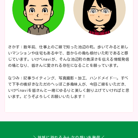
さかす：数年前、仕事上のご縁で知った池辺の町。歩いてみると新し
いマンションや住宅もある中で、昔からの趣も根付いた町であると感
じています。いけべnaviが、そんな池辺町の奥深さを伝える情報発信
の場となり、皆さんに愛される存在になることを願っています。
なつみ：記事ライティング、写真撮影・加工、ハンドメイド…。すべ
て下手の横好きなただのへっぽこ多趣味人が、今回ご縁をいただき、
いけべnaviを皆さんと一緒にゆるりと楽しく創り上げていければと思
います。どうぞよろしくお願いいたします！
＼地域に溢れるみんなの想いを発信／